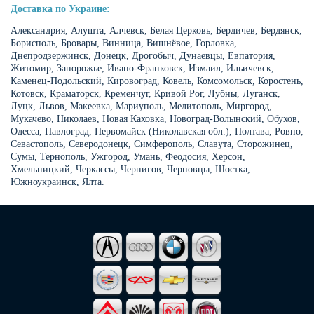
Доставка по Украине:
Александрия, Алушта, Алчевск, Белая Церковь, Бердичев, Бердянск,
Бориспoль, Бровары, Винница, Вишнёвое, Горловка,
Днепродзержинск, Донецк, Дрогобыч, Дунаевцы, Евпатория,
Житомир, Запорожье, Ивано-Франковск, Измаил, Ильичевск,
Каменец-Подольский, Кировоград, Ковель, Комсомольск, Коростень,
Котовск, Краматорск, Кременчуг, Кривой Рог, Лубны, Луганск,
Луцк, Львов, Макеевка, Мариуполь, Мелитополь, Миргород,
Мукачево, Николаев, Новая Каховка, Новоград-Волынский, Обухов,
Одесcа, Павлоград, Первомайск (Николавская обл.), Полтава, Ровно,
Севастополь, Северодонецк, Симферополь, Славута, Сторожинец,
Сумы, Тернополь, Ужгород, Умань, Феодосия, Херсон,
Хмельницкий, Черкассы, Чернигов, Черновцы, Шостка,
Южноукраинск, Ялта.