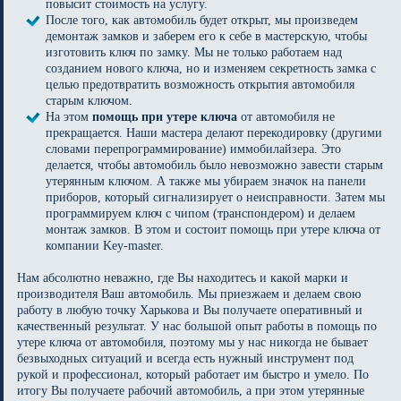
повысит стоимость на услугу.
После того, как автомобиль будет открыт, мы произведем
демонтаж замков и заберем его к себе в мастерскую, чтобы
изготовить ключ по замку. Мы не только работаем над
созданием нового ключа, но и изменяем секретность замка с
целью предотвратить возможность открытия автомобиля
старым ключом.
На этом
помощь при утере ключа
от автомобиля не
прекращается. Наши мастера делают перекодировку (другими
словами перепрограммирование) иммобилайзера. Это
делается, чтобы автомобиль было невозможно завести старым
утерянным ключом. А также мы убираем значок на панели
приборов, который сигнализирует о неисправности. Затем мы
программируем ключ с чипом (транспондером) и делаем
монтаж замков. В этом и состоит помощь при утере ключа от
компании Key-master.
Нам абсолютно неважно, где Вы находитесь и какой марки и
производителя Ваш автомобиль. Мы приезжаем и делаем свою
работу в любую точку Харькова и Вы получаете оперативный и
качественный результат. У нас большой опыт работы в помощь по
утере ключа от автомобиля, поэтому мы у нас никогда не бывает
безвыходных ситуаций и всегда есть нужный инструмент под
рукой и профессионал, который работает им быстро и умело. По
итогу Вы получаете рабочий автомобиль, а при этом утерянные