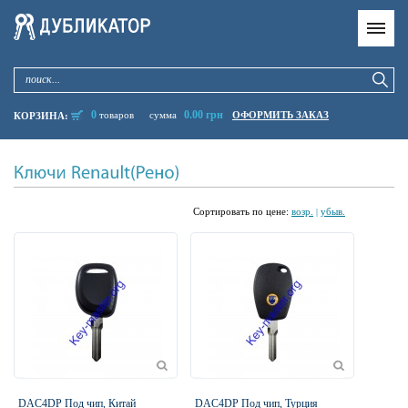
0
0.00 грн
товаров
сумма
ОФОРМИТЬ ЗАКАЗ
КОРЗИНА:
Cортировать по цене:
возр.
убыв.
|
DAC4DP Под чип, Китай
DAC4DP Под чип, Турция