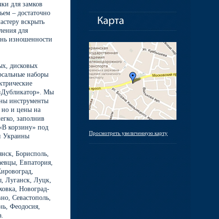
чки для замков
ьем – достаточно
астеру вскрыть
ления для
пень изношенности
ых, дисковых
рсальные наборы
ктрические
«Дубликатор». Мы
ены инструменты
 но и цены на
егко, заполнив
«В корзину» под
Просмотреть увеличенную карту
он Украины
янск, Бориспoль,
евцы, Евпатория,
ировоград,
ы, Луганск, Луцк,
ховка, Новоград-
вно, Севастополь,
нь, Феодосия,
та.