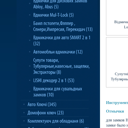
Відмичк
Lo
Супутні
Тубулярны
заще
Экстр
Инструмент
Отмычки
для замков 
замке было 