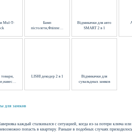
и Mul-T-
Бамп
Відмикачки для авто
А
ck
пістолети,Фліппер ,
SMART 2 в 1
Спінери,Импресия,
Перекидачі
 товари,
LISHI декодер 2 в 1
Відмикачки для
е,навесные,
сувальдных замков
лки,
акторы
ы для замков
Наверняка каждый сталкивался с ситуацией, когда из-за потери ключа или
невозможно попасть в квартиру. Раньше в подобных случаях приходилось