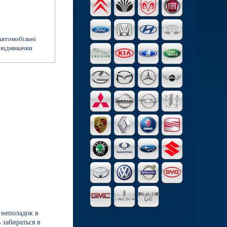
втомобільні
відмикачки
 неполадок в
 забираться в