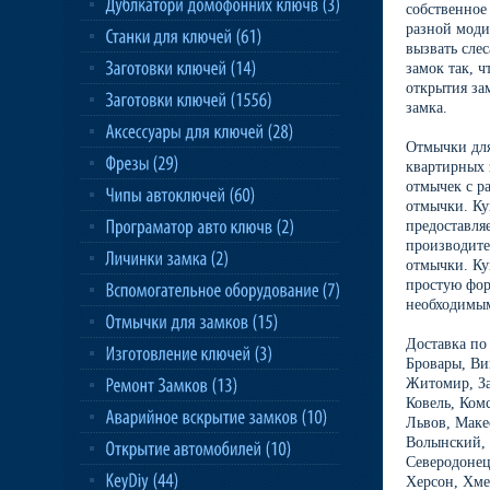
собственное
разной моди
вызвать сле
замок так, 
открытия за
замка.
Отмычки для
квартирных 
отмычек с р
отмычки. Ку
предоставля
производите
отмычки. Ку
простую фор
необходимым
Доставка по
Бровары, Ви
Житомир, За
Ковель, Ком
Львов, Маке
Волынский, 
Северодонец
Херсон, Хме