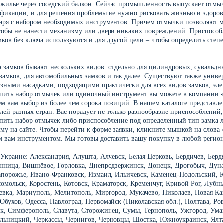
 жилье через соседский балкон. Сейчас промышленность выпускает отмы
фикации, и для решения проблемы не нужно рисковать жизнью и здоров
саря с набором необходимых инструментов. Причем отмычки позволяют м
чтобы не нанести механизму или двери никаких повреждений. Приспособ
мков без ключа используются и для другой цели – чтобы определить сте
 замков бывают нескольких видов: отдельно для цилиндровых, сувальдн
замков, для автомобильных замков и так далее. Существуют также униве
азными насадками, подходящими практически для всех видов замков, эле
пить набор отмычек или одиночный инструмент вы можете в компании 
ем вам выбор из более чем сорока позиций. В нашем каталоге представл
лей разных стран. Вас порадует не только разнообразие приспособлений,
пить набор отмычек либо приспособление под определенный тип замка л
му на сайте. Чтобы перейти к форме заявки, кликните мышкой на слова 
 вам инструментом. Мы готовы доставить вашу покупку в любой реги
 Украине: Александрия, Алушта, Алчевск, Белая Церковь, Бердичев, Берд
нница, Вишнёвое, Горловка, Днепродзержинск, Донецк, Дрогобыч, Дуна
порожье, Ивано-Франковск, Измаил, Ильичевск, Каменец-Подольский, К
сомольск, Коростень, Котовск, Краматорск, Кременчуг, Кривой Рог, Лубн
евка, Мариуполь, Мелитополь, Миргород, Мукачево, Николаев, Новая Ка
Обухов, Одесcа, Павлоград, Первомайск (Николавская обл.), Полтава, Ро
к, Симферополь, Славута, Сторожинец, Сумы, Тернополь, Ужгород, Ума
льницкий, Черкассы, Чернигов, Черновцы, Шостка, Южноукраинск, Ял