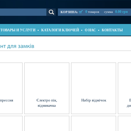
0
0.00 грн
товаров
сумма
КОРЗИНА:
ТОВАРЫ И УСЛУГИ
КАТАЛОГИ КЛЮЧЕЙ
О НАС
КОНТАКТЫ
прессия
Єлектро пік,
Набір відмічок
В
відмикачка
ди